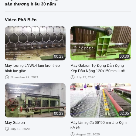
sản thương hiệu 30 năm
Video Phổ Biến
00:23
00:30
Máy lưới rọ LNWL4 làm lưới thép
Máy Gabion Tự Động Dẫn Động
hình lục giác
Kép Dầu Nặng 120x150mm Lưới
cho Đường và Cầu
November 29, 2021
July 13, 2020
00:23
02:05
Máy Gabion
Máy làm rọ đá 66*90mm cho Đệm
bờ kè
July 13, 2020
August 22, 2020