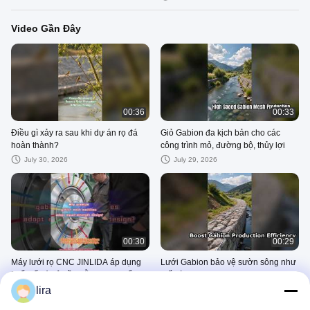
Video Gần Đây
00:36
00:33
Điều gì xảy ra sau khi dự án rọ đá
Giỏ Gabion đa kịch bản cho các
hoàn thành?
công trình mỏ, đường bộ, thủy lợi
July 30, 2026
July 29, 2026
00:30
00:29
Máy lưới rọ CNC JINLIDA áp dụng
Lưới Gabion bảo vệ sườn sông như
thiết kế có độ bền bằng nhau để cân
thế nào!
bằng ứng suất trên tất cả các bộ
lira
July 25, 2026
July 24, 2026
phận.