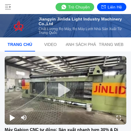
Trò Chuyện
Liên Hệ
Jiangyin Jinlida Light Industry Machinery
Co.,Ltd
Chất Lượng Rọ Máy, Rọ Máy Lưới Nhà Sản Xuất Từ ​​
Trung Quốc
TRANG CHỦ
VIDEO
DANH SÁCH PHÁT
TRANG WEB
Máy Gabion CNC tự động: Sản xuất nhanh hơn 30% & Di