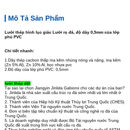
Mô Tả Sản Phẩm
Lưới thép hình lục giác Lưới rọ đá, độ dày 0,5mm của lớp
phủ PVC
Chi tiết nhanh:
1.
Dây thép cacbon thấp mạ kẽm nhúng nóng và nặng, mạ kẽm
(Zn 5% Al), Zn 10% Al, bọc nhựa pvc
2.
Độ dày của lớp phủ PVC: 0,5mm
lưới thép dệt
Tại sao lại chọn Jiangyin Jinlida Gabions cho các dự án của bạn?
1. Jinlida là nhà sản xuất cấu trúc rọ đá sớm nhất và lớn nhất ở
Trung Quốc.
2. Thành viên của Hiệp hội Kỹ thuật Thủy lợi Trung Quốc (CHES).
3. Thành viên Viện Tài nguyên nước Trung Quốc.
4. Đơn vị biên tập tiêu chuẩn kỹ thuật và công nghệ rọ đá của
Trung Quốc.
5. Là doanh nghiệp duy nhất được Bộ Tài nguyên nước Trung
Quốc đề xuất trong lĩnh vực kết cấu rọ đá.
6.Thực hiện nghiêm ngặt và đáp ứng tiêu chuẩn quốc tế ASTM