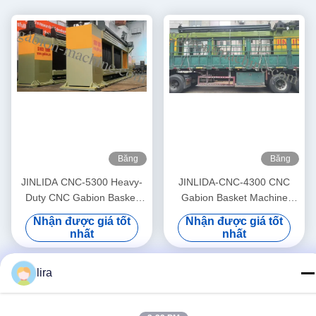
Băng
Băng
hình
hình
JINLIDA CNC-5300 Heavy-
JINLIDA-CNC-4300 CNC
Duty CNC Gabion Basket
Gabion Basket Machine
Welding Machine 5300mm
4300mm Working Width
Nhận được giá tốt
Nhận được giá tốt
Width Double Twist Mesh
Servo-Driven Double Twist
nhất
nhất
Production Equipment
Mesh Equipment
lira