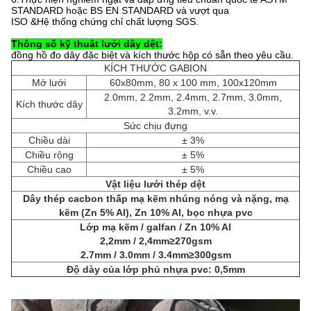
STANDARD hoặc BS EN STANDARD và vượt qua
ISO &
Hệ thống chứng chỉ chất lượng SGS.
Thông số kỹ thuật lưới dây dệt:
đồng hồ đo dây đặc biệt và kích thước hộp có sẵn theo yêu cầu.
KÍCH THƯỚC GABION
Mở lưới
60x80mm, 80 x 100 mm, 100x120mm
2.0mm, 2.2mm, 2.4mm, 2.7mm, 3.0mm,
Kích thước dây
3.2mm, v.v.
Sức chịu đựng
Chiều dài
± 3%
Chiều rộng
± 5%
Chiều cao
± 5%
Vật liệu lưới thép dệt
Dây thép cacbon thấp mạ kẽm nhúng nóng và nặng, mạ
kẽm (Zn 5% Al), Zn 10% Al, bọc nhựa pvc
Lớp mạ kẽm / galfan / Zn 10% Al
2,2mm / 2,4mm≥270gsm
2.7mm / 3.0mm / 3.4mm≥300gsm
Độ dày của lớp phủ nhựa pvc: 0,5mm