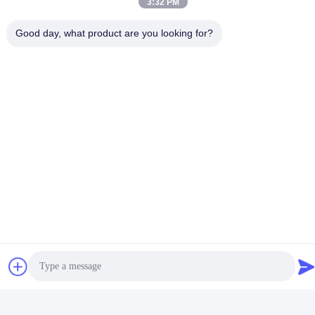
3:32 PM
Good day, what product are you looking for?
Truyền thông xã hội
Liên lạc nhanh
Điện thoại
86-510-86385783
E-mail
sales@gabion.cn
Địa chỉ
Số 102, Yungu Road, Zhutang Town, thành phố Jiangyin,
tỉnh Giang Tô, Trung Quốc