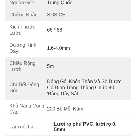
Nguồn Gốc:
Trung Quốc
Chứng Nhận:
SGS,CE
Kích Thước
66 * 88
Lưới:
Đường Kính
1,6-4,0mm
Dây:
Chiều Rộng
5m
Lưới:
Đóng Gói Khỏa Thân Và Sẽ Được 
Chi Tiết Đóng
Cố Định Trong Thùng Chứa 40 
Gói:
'bằng Dây Sắt
Khả Năng Cung
200 Bộ Mỗi Năm
Cấp:
Lưới rọ phủ PVC
, 
lưới rọ 0
, 
Làm nổi bật:
5mm