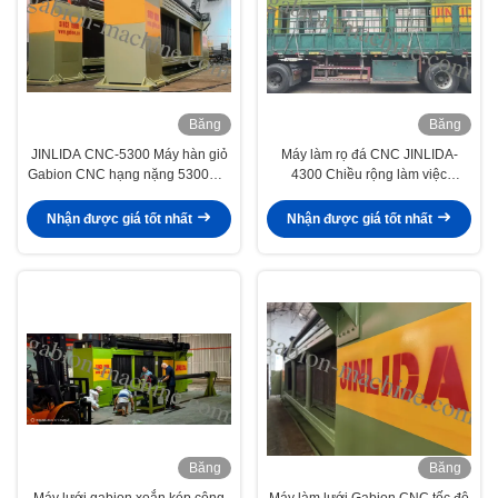
Băng
Băng
hình
hình
JINLIDA CNC-5300 Máy hàn giỏ
Máy làm rọ đá CNC JINLIDA-
Gabion CNC hạng nặng 5300mm
4300 Chiều rộng làm việc
Độ rộng Thiết bị sản xuất lưới
4300mm Máy làm lưới xoắn kép
xoắn kép
điều khiển bằng servo
Nhận được giá tốt nhất
Nhận được giá tốt nhất
Băng
Băng
hình
hình
Máy lưới gabion xoắn kép công
Máy làm lưới Gabion CNC tốc độ