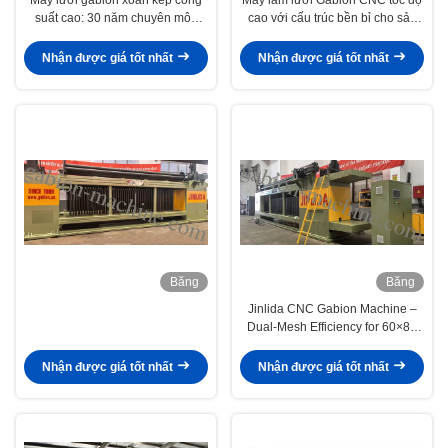
suất cao: 30 năm chuyên môn
cao với cấu trúc bền bỉ cho sản
cung cấp năng lượng cho các dự
xuất Gabion hiệu quả
án thủy lực và kiểm soát lũ lụt
Nhận được giá tốt nhất
Nhận được giá tốt nhất
toàn cầu
Băng
Băng
hình
hình
Jinlida CNC Gabion Machine –
Dual-Mesh Efficiency for 60×80
mm & 80×100 mm Production
Nhận được giá tốt nhất
Nhận được giá tốt nhất