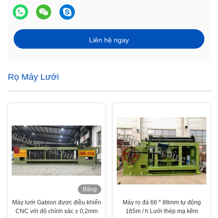
Liên hệ ngay
Rọ Máy Lưới
Băng
hình
Máy lưới Gabion được điều khiển
Máy rọ đá 66 * 88mm tự động
CNC với độ chính xác ± 0,2mm
165m / h Lưới thép mạ kẽm