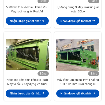
Băng
Băng
hình
hình
5300mm 25RPM Điều khiển PLC
Tự động dừng 3 Máy lưới lục giác
Máy lưới lục giác Rockfall
xoắn 30kw
Nhận được giá tốt nhất
Nhận được giá tốt nhất
Băng
Băng
hình
hình
Nặng mạ kẽm / mạ kẽm Rọ Lưới
Máy làm Gabion bôi trơn tự động
Máy Ví dầu / Xây dựng Và Nuôi
103 * 120mm Lưới chống lũ
Nhận được giá tốt nhất
Nhận được giá tốt nhất