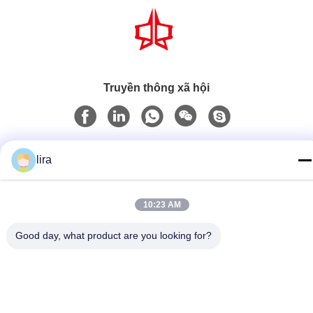
Truyền thông xã hội
Liên lạc nhanh
lira
Điện thoại
86-510-86385783
10:23 AM
E-mail
Good day, what product are you looking for?
sales@gabion.cn
Địa chỉ
Số 102, Yungu Road, Zhutang Town, thành phố Jiangyin,
tỉnh Giang Tô, Trung Quốc