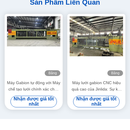
Sản Phẩm Liên Quan
Băng
Băng
hình
hình
Máy Gabion tự động với Máy
Máy lưới gabion CNC hiệu
chế tạo lưới chính xác chạy
quả cao của Jinlida: Sự kết
bằng servo 5,3m Max Width
hợp hoàn hảo của sản lượng
Nhận được giá tốt
Nhận được giá tốt
nhanh và dệt chính xác để
nhất
nhất
tăng năng suất