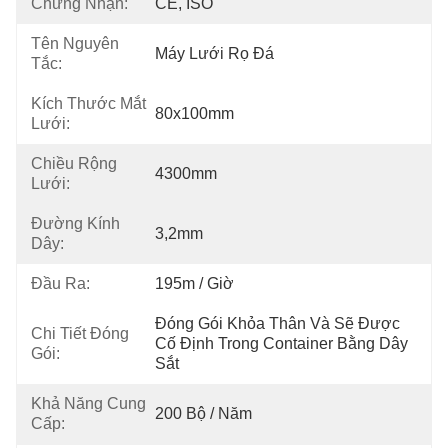
Chứng Nhận:
CE, ISO
Tên Nguyên
Máy Lưới Rọ Đá
Tắc:
Kích Thước Mắt
80x100mm
Lưới:
Chiều Rộng
4300mm
Lưới:
Đường Kính
3,2mm
Dây:
Đầu Ra:
195m / Giờ
Đóng Gói Khỏa Thân Và Sẽ Được 
Chi Tiết Đóng
Cố Định Trong Container Bằng Dây 
Gói:
Sắt
Khả Năng Cung
200 Bộ / Năm
Cấp: