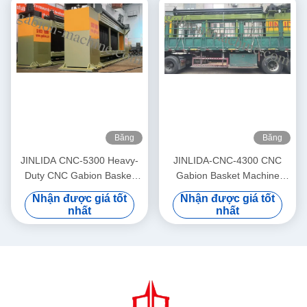
Băng
Băng
hình
hình
JINLIDA CNC-5300 Heavy-
JINLIDA-CNC-4300 CNC
Duty CNC Gabion Basket
Gabion Basket Machine
Welding Machine 5300mm
4300mm Working Width
Nhận được giá tốt
Nhận được giá tốt
Width Double Twist Mesh
Servo-Driven Double Twist
nhất
nhất
Production Equipment
Mesh Equipment