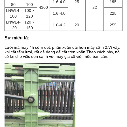
1.6-4.0
25
195
80
100
4300
22
LNWL4-
100 ×
1.6-4.0
225
100
120
LNWL4-
120 ×
1.6-4.2
20
255
120
150
Sự miêu tả:
Lưới mà máy 4h sê-ri dệt, phần xoắn dài hơn máy sê-ri 2.Vì vậy,
khi cắt tấm lưới, rất dễ dàng để cắt trên xoắn.Theo cách này, nó
có lợi cho việc uốn cạnh với máy gia cố viền nếu bạn cần.