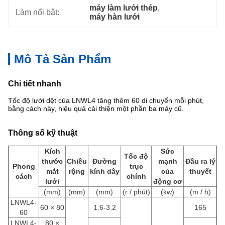
máy làm lưới thép
, 
Làm nổi bật:
máy hàn lưới
Mô Tả Sản Phẩm
Chi tiết nhanh
Tốc độ lưới dệt của LNWL4 tăng thêm 60 di chuyển mỗi phút,
bằng cách này, hiệu quả cải thiện một phần ba máy cũ.
Thông số kỹ thuật
Kích
Sức
Tốc độ
thước
Chiều
Đường
mạnh
Đầu ra lý
Phong
trục
mắt
rộng
kính dây
của
thuyết
cách
chính
lưới
động cơ
(mm)
(mm)
(mm)
(r / phút)
(kw)
(m / h)
LNWL4-
60 × 80
1.6-3.2
165
60
LNWL4-
80 ×