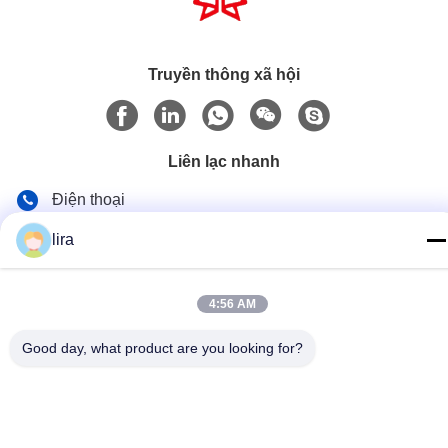
Truyền thông xã hội
Liên lạc nhanh
Điện thoại
86-510-86385783
lira
E-mail
sales@gabion.cn
4:56 AM
Địa chỉ
Good day, what product are you looking for?
Số 102, Yungu Road, Zhutang Town, thành phố Jiangyin,
tỉnh Giang Tô, Trung Quốc
Chính sách bảo mật
|
Sơ đồ trang web