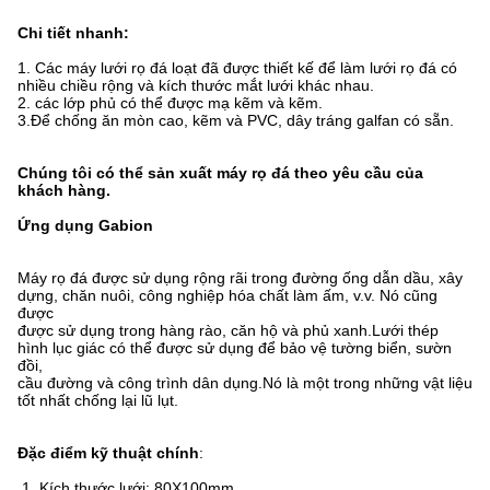
Chi tiết nhanh:
1. Các máy lưới rọ đá loạt đã được thiết kế để làm lưới rọ đá có
nhiều chiều rộng và kích thước mắt lưới khác nhau.
2. các lớp phủ có thể được mạ kẽm và kẽm.
3.Để chống ăn mòn cao, kẽm và PVC, dây tráng galfan có sẵn.
Chúng tôi có thể sản xuất máy rọ đá theo yêu cầu của
khách hàng.
Ứng dụng Gabion
Máy rọ đá được sử dụng rộng rãi trong đường ống dẫn dầu, xây
dựng, chăn nuôi, công nghiệp hóa chất làm ấm, v.v. Nó cũng
được
được sử dụng trong hàng rào, căn hộ và phủ xanh.Lưới thép
hình lục giác có thể được sử dụng để bảo vệ tường biển, sườn
đồi,
cầu đường và công trình dân dụng.Nó là một trong những vật liệu
tốt nhất chống lại lũ lụt.
Đặc điểm kỹ thuật chính
:
1. Kích thước lưới: 80X100mm