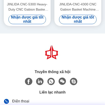
hình
hình
JINLIDA CNC-5300 Heavy-
JINLIDA-CNC-4300 CNC
Duty CNC Gabion Basket
Gabion Basket Machine
Welding Machine 5300mm
4300mm Working Width
Nhận được giá tốt
Nhận được giá tốt
Width Double Twist Mesh
Servo-Driven Double Twist
nhất
nhất
Production Equipment
Mesh Equipment
Truyền thông xã hội
Liên lạc nhanh
Điện thoại