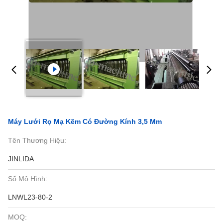
Máy Lưới Rọ Mạ Kẽm Có Đường Kính 3,5 Mm
Tên Thương Hiệu:
JINLIDA
Số Mô Hình:
LNWL23-80-2
MOQ: