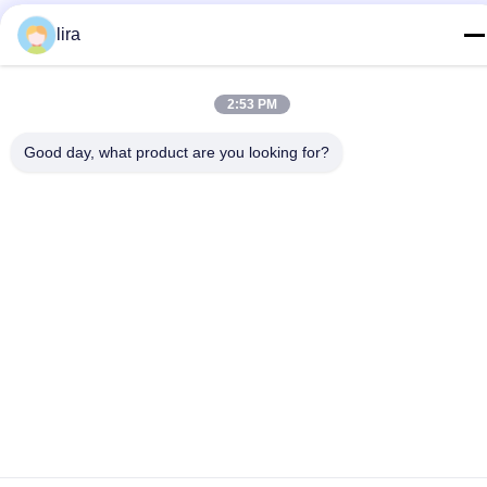
86-510-86385783
lira
E-mail
sales@gabion.cn
2:53 PM
Địa chỉ
Good day, what product are you looking for?
Số 102, Yungu Road, Zhutang Town, thành phố Jiangyin,
tỉnh Giang Tô, Trung Quốc
Chính sách bảo mật
|
Sơ đồ trang web
Trung Quốc Chất lượng tốt Rọ máy Nhà cung cấp. 2012-2026
Jiangyin Jinlida Light Industry Machinery Co.,Ltd Tất cả các
quyền được bảo lưu.