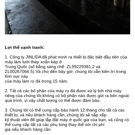
Lợi thế cạnh tranh:
1. Công ty JINLIDA đã phát minh ra thiết bị đặc biệt đầu tiên của
máy làm lưới thép xoắn kép ở
Trung Quốc (số bằng sáng chế: ZL99229381.2 và
ZL00267066.5).Và cho đến bây giờ, chúng tôi vẫn kiên trì trong
lĩnh vực này
của máy làm rọ đá trong 15 năm.
2. Tất cả các bộ phận của máy rọ đá được xử lý bởi nhà máy
riêng của chúng tôi;không có bộ phận nào được gửi ra bên ngoài
quá trình, vì vậy chất lượng có thể được đảm bảo.
3. Chúng tôi có thể cung cấp bảo hành 12 tháng cho tất cả các
thiết bị, và nếu khách hàng cần, chúng tôi sẽ sắp xếp
kỹ thuật viên để giúp lắp đặt máy ở quốc gia của bạn, và cũng có
thể cung cấp tất cả các phụ tùng thay thế với chi phí
giá nếu khách hàng cần.