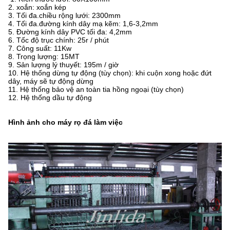
2. xoắn: xoắn kép
3. Tối đa.chiều rộng lưới: 2300mm
4. Tối đa.đường kính dây mạ kẽm: 1,6-3,2mm
5. Đường kính dây PVC tối đa: 4,2mm
6. Tốc độ trục chính: 25r / phút
7. Công suất: 11Kw
8. Trọng lượng: 15MT
9. Sản lượng lý thuyết: 195m / giờ
10. Hệ thống dừng tự động (tùy chọn): khi cuộn xong hoặc đứt
dây, máy sẽ tự động dừng
11. Hệ thống bảo vệ an toàn tia hồng ngoại (tùy chọn)
12. Hệ thống dầu tự động
Hình ảnh cho máy rọ đá làm việc