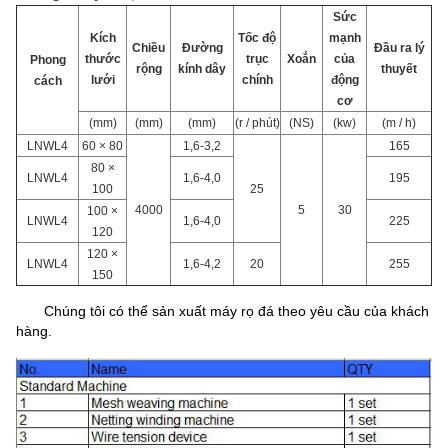
Sức
Kích
Tốc độ
mạnh
Chiều
Đường
Đầu ra lý
thước
trục
Xoắn
của
Phong
rộng
kính dây
thuyết
lưới
chính
động
cách
cơ
(mm)
(mm)
(mm)
(r / phút)
(NS)
(kw)
(m / h)
LNWL4
60 × 80
1,6-3,2
165
80 ×
LNWL4
1,6-4,0
195
100
25
4000
5
30
100 ×
LNWL4
1,6-4,0
225
120
120 ×
LNWL4
1,6-4,2
20
255
150
Chúng tôi có thể sản xuất máy rọ đá theo yêu cầu của khách
hàng.