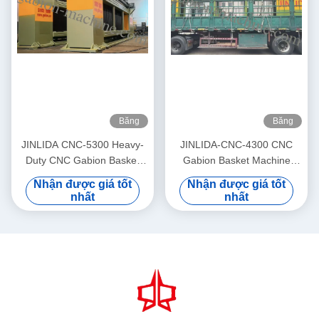
Băng
Băng
hình
hình
JINLIDA CNC-5300 Heavy-
JINLIDA-CNC-4300 CNC
Duty CNC Gabion Basket
Gabion Basket Machine
Welding Machine 5300mm
4300mm Working Width
Nhận được giá tốt
Nhận được giá tốt
Width Double Twist Mesh
Servo-Driven Double Twist
nhất
nhất
Production Equipment
Mesh Equipment