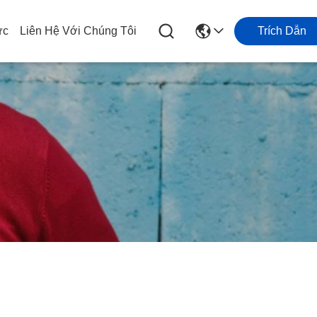
ức
Liên Hệ Với Chúng Tôi
Trích Dẫn