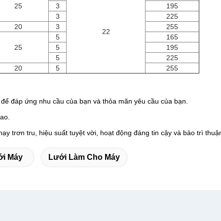
25
3
195
3
225
20
3
255
22
5
165
25
5
195
5
225
20
5
255
p để đáp ứng nhu cầu của bạn và thỏa mãn yêu cầu của bạn.
cao.
ạy trơn tru, hiệu suất tuyệt vời, hoạt động đáng tin cậy và bảo trì thuận
ới Máy
Lưới Làm Cho Máy