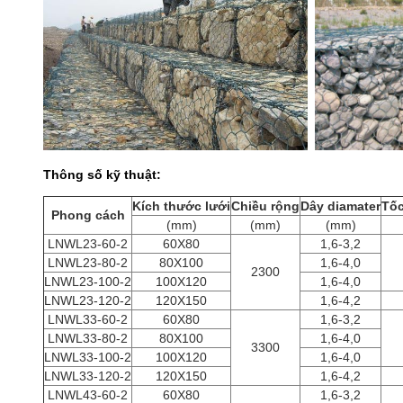
Thông số kỹ thuật:
Kích thước lưới
Chiều rộng
Dây diamater
Tốc
Phong cách
(mm)
(mm)
(mm)
LNWL23-60-2
60X80
1,6-3,2
LNWL23-80-2
80X100
1,6-4,0
2300
LNWL23-100-2
100X120
1,6-4,0
LNWL23-120-2
120X150
1,6-4,2
LNWL33-60-2
60X80
1,6-3,2
LNWL33-80-2
80X100
1,6-4,0
3300
LNWL33-100-2
100X120
1,6-4,0
LNWL33-120-2
120X150
1,6-4,2
LNWL43-60-2
60X80
1,6-3,2