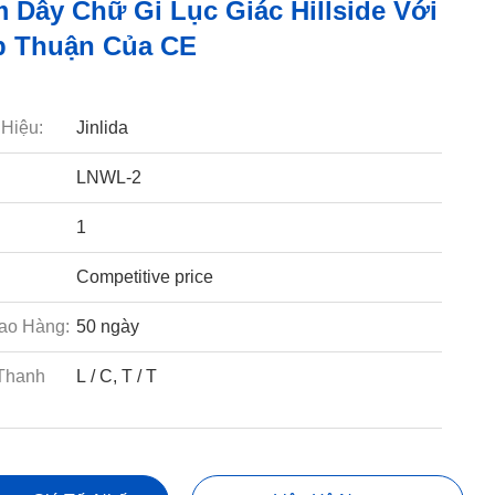
 Dây Chữ Gi Lục Giác Hillside Với
p Thuận Của CE
Hiệu:
Jinlida
LNWL-2
1
Competitive price
ao Hàng:
50 ngày
Thanh
L / C, T / T