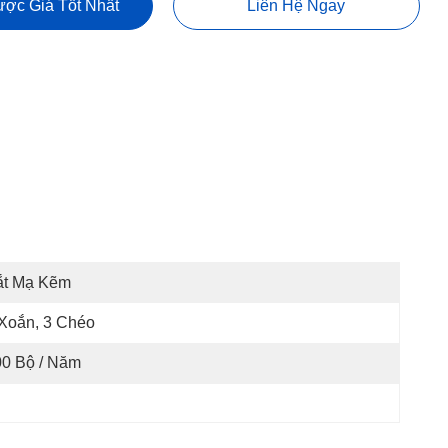
ợc Giá Tốt Nhất
Liên Hệ Ngay
ắt Mạ Kẽm
Xoắn, 3 Chéo
00 Bộ / Năm