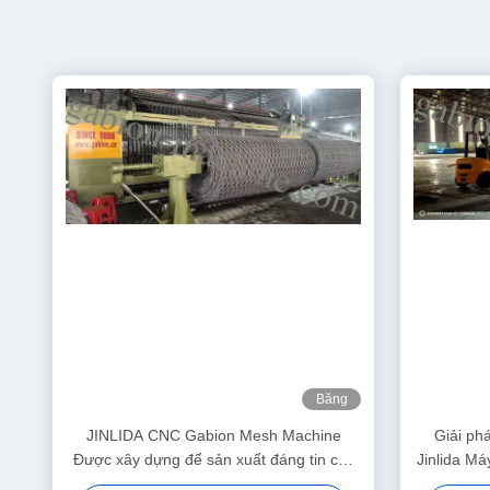
Băng
hình
JINLIDA CNC Gabion Mesh Machine
Giải ph
Được xây dựng để sản xuất đáng tin cậy
Jinlida M
và có lợi nhuận
bả