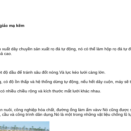
 giác mạ kẽm
ản xuất dây chuyền sản xuất rọ đá tự động, nó có thể làm hộp rọ đá tự 
uả cao.
t độ dầu để tránh sâu đốt nóng.Và lực kéo lưới càng lớn.
ộng, có độ ồn thấp và hệ thống dừng tự động, nếu hết dây cuộn, máy sẽ
có nhiều chiều rộng và kích thước mắt lưới khác nhau.
ăn nuôi, công nghiệp hóa chất, đường ống làm ấm và
vv Nó cũng được s
cầu và công trình dân dụng.Nó là một trong những vật liệu chống lũ lụt