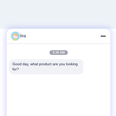
lira
Liên lạc nhanh
5:39 AM
Điện thoại
Good day, what product are you looking 
for?
86-510-86385783
E-mail
sales@gabion.cn
Địa chỉ
Số 102, Yungu Road, Zhutang Town, thành
phố Jiangyin, tỉnh Giang Tô, Trung Quốc