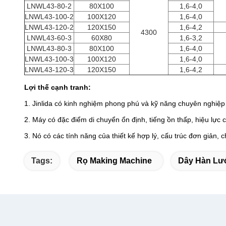
LNWL43-80-2
80X100
1,6-4,0
LNWL43-100-2
100X120
1,6-4,0
LNWL43-120-2
120X150
1,6-4,2
4300
LNWL43-60-3
60X80
1,6-3,2
LNWL43-80-3
80X100
1,6-4,0
LNWL43-100-3
100X120
1,6-4,0
LNWL43-120-3
120X150
1,6-4,2
Lợi thế cạnh tranh:
1. Jinlida có kinh nghiệm phong phú và kỹ năng chuyên nghiệ
2. Máy có đặc điểm di chuyển ổn định, tiếng ồn thấp, hiệu lực 
3. Nó có các tính năng của thiết kế hợp lý, cấu trúc đơn giản, ch
Tags:
Rọ Making Machine
Dây Hàn Lư