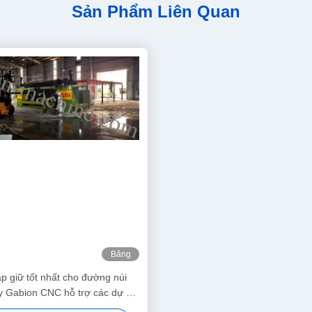
Sản Phẩm Liên Quan
Băng
hình
áp giữ tốt nhất cho đường núi
áy Gabion CNC hỗ trợ các dự án
o vệ sườn núi toàn cầu