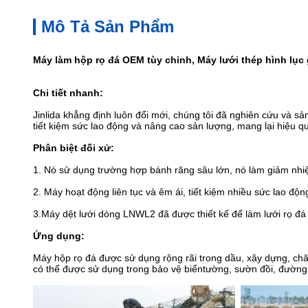
Mô Tả Sản Phẩm
Máy làm hộp rọ đá OEM tùy chỉnh, Máy lưới thép hình lục
Chi tiết nhanh:
Jinlida khẳng định luôn đổi mới, chúng tôi đã nghiên cứu và s
tiết kiệm sức lao động và nâng cao sản lượng, mang lại hiệu q
Phân biệt đối xử:
1. Nó sử dụng trường hợp bánh răng sâu lớn, nó làm giảm nhiệ
2. Máy hoạt động liên tục và êm ái, tiết kiệm nhiều sức lao đ
3.Máy dệt lưới dòng LNWL2 đã được thiết kế để làm lưới rọ đá 
Ứng dụng:
Máy hộp rọ đá được sử dụng rộng rãi trong dầu, xây dựng, ch
có thể được sử dụng trong bảo vệ biển
tường, sườn đồi, đường, 