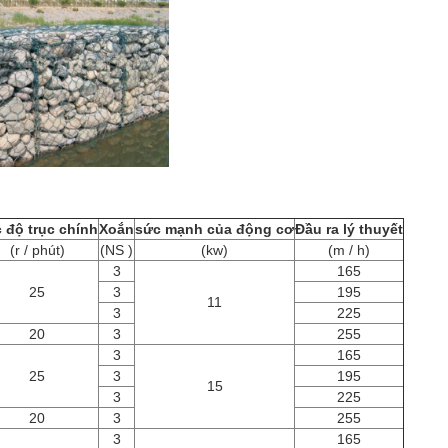
 độ trục chính
Xoắn
sức mạnh của động cơ
Đầu ra lý thuyết
(r / phút)
(NS )
(kw)
(m / h)
3
165
25
3
195
11
3
225
20
3
255
3
165
25
3
195
15
3
225
20
3
255
3
165