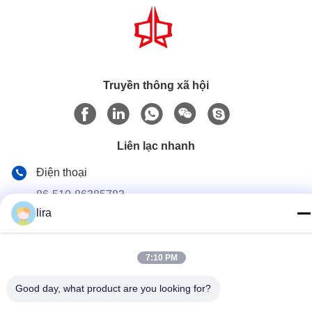
Truyền thông xã hội
Liên lạc nhanh
Điện thoại
86-510-86385783
lira
E-mail
sales@gabion.cn
7:10 PM
Địa chỉ
Số 102, Yungu Road, Zhutang Town, thành phố Jiangyin,
Good day, what product are you looking for?
tỉnh Giang Tô, Trung Quốc