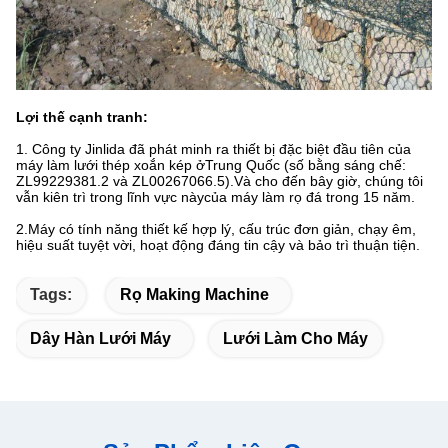
Lợi thế cạnh tranh:
1. Công ty Jinlida đã phát minh ra thiết bị đặc biệt đầu tiên của
máy làm lưới thép xoắn kép ở
Trung Quốc (số bằng sáng chế:
ZL99229381.2 và ZL00267066.5).Và cho đến bây giờ, chúng tôi
vẫn kiên trì trong lĩnh vực này
của máy làm rọ đá trong 15 năm.
2.Máy có tính năng thiết kế hợp lý, cấu trúc đơn giản, chạy êm,
hiệu suất tuyệt vời, hoạt động đáng tin cậy và bảo trì thuận tiện.
Tags:
Rọ Making Machine
Dây Hàn Lưới Máy
Lưới Làm Cho Máy