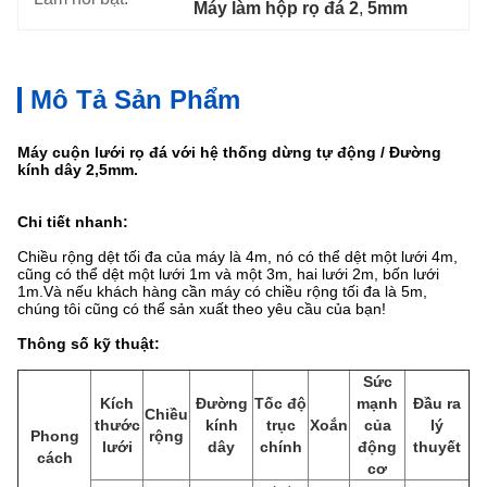
Máy làm hộp rọ đá 2
, 
5mm
Mô Tả Sản Phẩm
Máy cuộn lưới rọ đá với hệ thống dừng tự động / Đường
kính dây 2,5mm.
Chi tiết nhanh:
Chiều rộng dệt tối đa của máy là 4m, nó có thể dệt một lưới 4m,
cũng có thể dệt một lưới 1m và một 3m, hai lưới 2m, bốn lưới
1m.Và nếu khách hàng cần máy có chiều rộng tối đa là 5m,
chúng tôi cũng có thể sản xuất theo yêu cầu của bạn!
Thông số kỹ thuật:
Sức
Kích
Đường
Tốc độ
mạnh
Đầu ra
Chiều
thước
kính
trục
Xoắn
của
lý
Phong
rộng
lưới
dây
chính
động
thuyết
cách
cơ