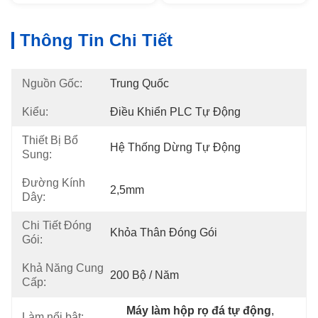
Thông Tin Chi Tiết
Nguồn Gốc:
Trung Quốc
Kiểu:
Điều Khiển PLC Tự Động
Thiết Bị Bổ
Hệ Thống Dừng Tự Động
Sung:
Đường Kính
2,5mm
Dây:
Chi Tiết Đóng
Khỏa Thân Đóng Gói
Gói:
Khả Năng Cung
200 Bộ / Năm
Cấp:
Máy làm hộp rọ đá tự động
, 
Làm nổi bật: