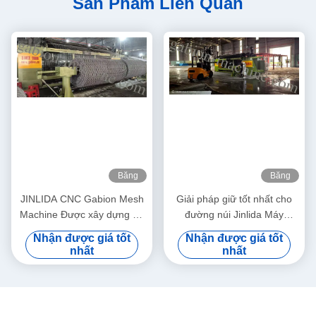
Sản Phẩm Liên Quan
Băng
Băng
hình
hình
JINLIDA CNC Gabion Mesh
Giải pháp giữ tốt nhất cho
Machine Được xây dựng để
đường núi Jinlida Máy
sản xuất đáng tin cậy và có
Gabion CNC hỗ trợ các dự
Nhận được giá tốt
Nhận được giá tốt
lợi nhuận
án bảo vệ sườn núi toàn cầu
nhất
nhất