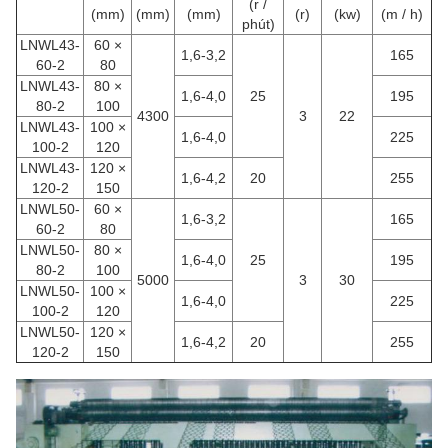
(r /
(mm)
(mm)
(mm)
(r)
(kw)
(m / h)
phút)
LNWL43-
60 ×
1,6-3,2
165
60-2
80
LNWL43-
80 ×
1,6-4,0
25
195
80-2
100
4300
3
22
LNWL43-
100 ×
1,6-4,0
225
100-2
120
LNWL43-
120 ×
1,6-4,2
20
255
120-2
150
LNWL50-
60 ×
1,6-3,2
165
60-2
80
LNWL50-
80 ×
1,6-4,0
25
195
80-2
100
5000
3
30
LNWL50-
100 ×
1,6-4,0
225
100-2
120
LNWL50-
120 ×
1,6-4,2
20
255
120-2
150