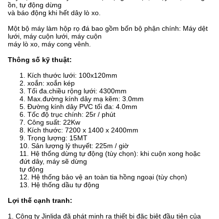
ồn, tự động dừng
và báo động khi hết dây lò xo.
Một bộ máy làm hộp rọ đá bao gồm bốn bộ phận chính: Máy dệt
lưới, máy cuộn lưới, máy cuộn
máy lò xo, máy cong vênh.
Thông số kỹ thuật:
1. Kích thước lưới: 100x120mm
2. xoắn: xoắn kép
3. Tối đa.chiều rộng lưới: 4300mm
4. Max.đường kính dây mạ kẽm: 3.0mm
5. Đường kính dây PVC tối đa: 4.0mm
6. Tốc độ trục chính: 25r / phút
7. Công suất: 22Kw
8. Kích thước: 7200 x 1400 x 2400mm
9. Trọng lượng: 15MT
10. Sản lượng lý thuyết: 225m / giờ
11. Hệ thống dừng tự động (tùy chọn): khi cuộn xong hoặc
đứt dây, máy sẽ dừng
tự động
12. Hệ thống bảo vệ an toàn tia hồng ngoại (tùy chọn)
13. Hệ thống dầu tự động
Lợi thế cạnh tranh:
1. Công ty Jinlida đã phát minh ra thiết bị đặc biệt đầu tiên của