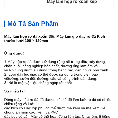
Máy làm hộp rọ xoắn kép
Mô Tả Sản Phẩm
Máy làm hộp rọ đá xoắn đôi, Máy làm giỏ dây rọ đá Kích
thước lưới 100 × 120mm
Ứng dụng:
1.Máy hộp rọ đá được sử dụng rộng rãi trong dầu, xây dựng,
chăn nuôi, công nghiệp hóa chất, đường ống làm ấm và
vv Nó cũng được sử dụng trong hàng rào, căn hộ và phủ xanh.
2. Lưới dây lục giác có thể được sử dụng trong biển bảo
vệ
tường, sườn đồi, đường, cầu và công trình dân dụng.
3. Nó là một
vật liệu chống ngập tốt nhất.
Sự miêu tả:
Dòng máy hộp rọ đá đã được thiết kế để làm lưới rọ đá có nhiều
chiều rộng và lưới
các kích cỡ.Các lớp phủ có thể được mạ kẽm và mạ kẽm.Để
chống ăn mòn cao, kẽm và PVC
dây bọc có sẵn.Máy có thể hoạt động liên tục, Chạy êm, ít tiếng