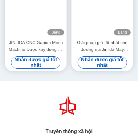
Băng
Băng
hình
hình
JINLIDA CNC Gabion Mesh
Giải pháp giữ tốt nhất cho
Machine Được xây dựng để
đường núi Jinlida Máy
sản xuất đáng tin cậy và có
Gabion CNC hỗ trợ các dự
Nhận được giá tốt
Nhận được giá tốt
lợi nhuận
án bảo vệ sườn núi toàn cầu
nhất
nhất
Truyền thông xã hội