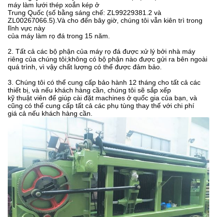
máy làm lưới thép xoắn kép ở
Trung Quốc (số bằng sáng chế: ZL99229381.2 và
ZL00267066.5).Và cho đến bây giờ, chúng tôi vẫn kiên trì trong
lĩnh vực này
của máy làm rọ đá trong 15 năm.
2. Tất cả các bộ phận của máy rọ đá được xử lý bởi nhà máy
riêng của chúng tôi;không có bộ phận nào được gửi ra bên ngoài
quá trình, vì vậy chất lượng có thể được đảm bảo.
3. Chúng tôi có thể cung cấp bảo hành 12 tháng cho tất cả các
thiết bị, và nếu khách hàng cần, chúng tôi sẽ sắp xếp
kỹ thuật viên để giúp cài đặt m
achines ở quốc gia của bạn, và
cũng có thể cung cấp tất cả các phụ tùng thay thế với chi phí
giá cả nếu khách hàng cần.