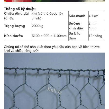
Thông số kỹ thuật:
Chiều rộng dải
4m (có thể được tùy
Sức mạnh
4,7kw
tối đa
chỉnh)
Đường
2mm-
Trọng lượng
2000kg
kính dây
4mm
Sự bảo
Kích thước
5100 × 900 × 1100mm
12 tháng
đảm
Chúng tôi có thể sản xuất theo yêu cầu của bạn về kích thước
lưới và chiều rộng lưới