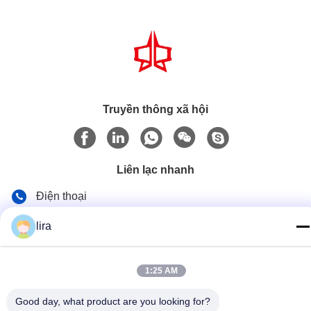
Truyền thông xã hội
Liên lạc nhanh
Điện thoại
86-510-86385783
lira
E-mail
sales@gabion.cn
1:25 AM
Địa chỉ
Good day, what product are you looking for?
Số 102, Yungu Road, Zhutang Town, thành phố Jiangyin,