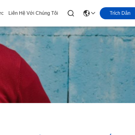
ức
Liên Hệ Với Chúng Tôi
Trích Dẫn