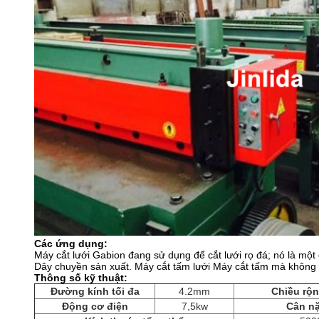
Các ứng dụng:
Máy cắt lưới Gabion đang sử dụng để cắt lưới rọ đá;
nó là một
Dây chuyền sản xuất.
Máy cắt tấm lưới Máy cắt tấm mà không 
Thông số kỹ thuật:
Đường kính tối đa
4.2mm
Chiều rộn
Động cơ điện
7,5kw
Cân n