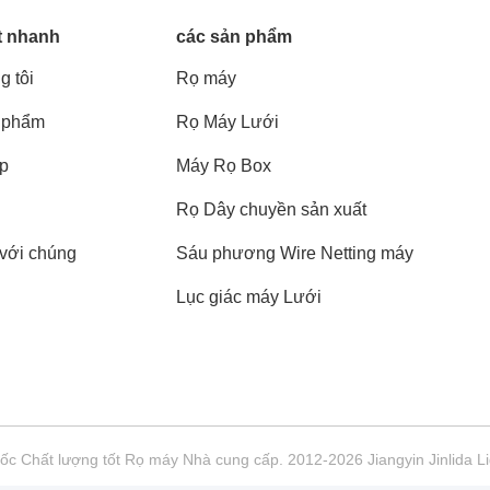
t nhanh
các sản phẩm
g tôi
Rọ máy
 phẩm
Rọ Máy Lưới
áp
Máy Rọ Box
Rọ Dây chuyền sản xuất
 với chúng
Sáu phương Wire Netting máy
Lục giác máy Lưới
c Chất lượng tốt Rọ máy Nhà cung cấp. 2012-2026 Jiangyin Jinlida Li