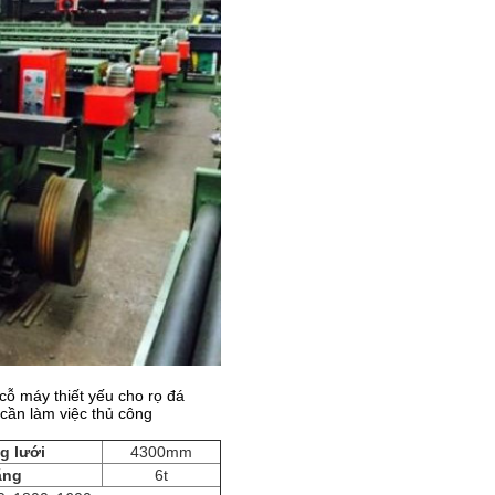
 cỗ máy thiết yếu cho rọ đá
cần làm việc thủ công
g lưới
4300mm
ặng
6t