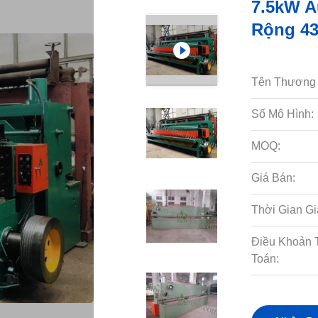
7.5kW A
Rộng 4
Tên Thương 
Số Mô Hình:
MOQ:
Giá Bán:
Thời Gian Gi
Điều Khoản 
Toán: