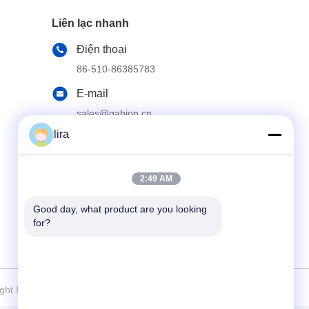
Liên lạc nhanh
Điện thoại
86-510-86385783
E-mail
sales@gabion.cn
lira
Địa chỉ
Số 102, Yungu Road, Zhutang Town, thành
phố Jiangyin, tỉnh Giang Tô, Trung Quốc
2:49 AM
Good day, what product are you looking 
for?
ght Industry Machinery Co.,Ltd Tất cả các quyền được bảo lưu.