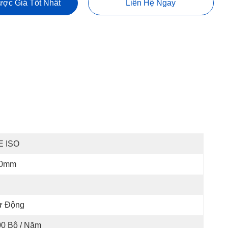
ợc Giá Tốt Nhất
Liên Hệ Ngay
E ISO
.0mm
ự Động
00 Bộ / Năm