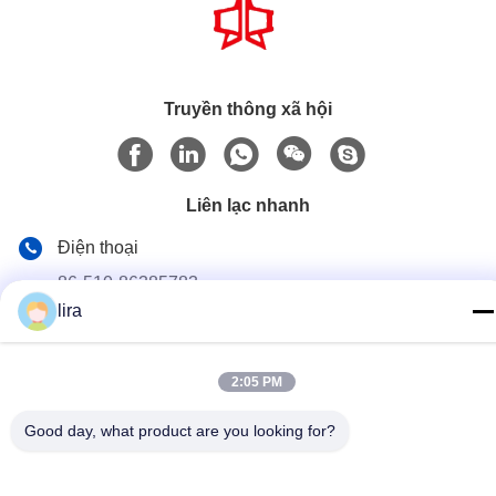
Truyền thông xã hội
Liên lạc nhanh
Điện thoại
86-510-86385783
lira
E-mail
sales@gabion.cn
2:05 PM
Địa chỉ
Số 102, Yungu Road, Zhutang Town, thành phố Jiangyin,
Good day, what product are you looking for?
tỉnh Giang Tô, Trung Quốc