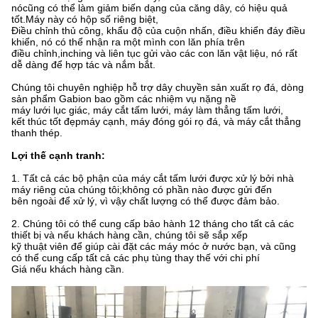
nó
cũng có thể làm giảm biến dạng của căng dây, có hiệu quả
tốt.Máy này có hộp số riêng biệt,
Điều chỉnh thủ công, khẩu độ của cuộn nhấn, điều khiển đáy điều
khiển, nó có thể nhận ra một mình con lăn phía trên
điều chỉnh,
inching và liên tục gửi vào các con lăn vật liệu, nó rất
dễ dàng để hợp tác và nắm bắt.
Chúng tôi chuyên nghiệp hỗ trợ dây chuyền sản xuất rọ đá, dòng
sản phẩm Gabion bao gồm các nhiệm vụ nặng nề
máy lưới lục giác, máy cắt tấm lưới, máy làm thẳng tấm lưới,
kết thúc tốt đẹp
máy cạnh, máy đóng gói rọ đá, và máy cắt thẳng
thanh thép.
Lợi thế cạnh tranh:
1. Tất cả các bộ phận của máy cắt tấm lưới được xử lý bởi nhà
máy riêng của chúng tôi;không có phần nào được gửi đến
bên ngoài để xử lý, vì vậy chất lượng có thể được đảm bảo.
2. Chúng tôi có thể cung cấp bảo hành 12 tháng cho tất cả các
thiết bị và nếu khách hàng cần, chúng tôi sẽ sắp xếp
kỹ thuật viên để giúp cài đặt các máy móc ở nước bạn, và cũng
có thể cung cấp tất cả các phụ tùng thay thế với chi phí
Giá nếu khách hàng cần.