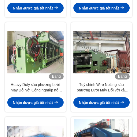
Galfan tráng
động
Nhận được giá tốt nhất
Nhận được giá tốt nhất
Băng
Băng
hình
hình
Heavy Duty sáu phương Lưới
Tuỳ chỉnh Wire Netting sáu
Máy Đối với Công nghiệp hóa
phương Lưới Máy Đối với xây
chất, 4.0mm Max Dây Dia.
dựng, 3300mm Chiều rộng
Nhận được giá tốt nhất
Nhận được giá tốt nhất