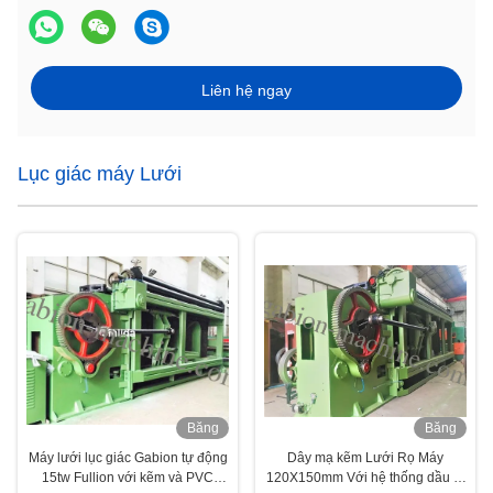
Liên hệ ngay
Lục giác máy Lưới
Băng
Băng
hình
hình
Máy lưới lục giác Gabion tự động
Dây mạ kẽm Lưới Rọ Máy
15tw Fullion với kẽm và PVC
120X150mm Với hệ thống dầu tự