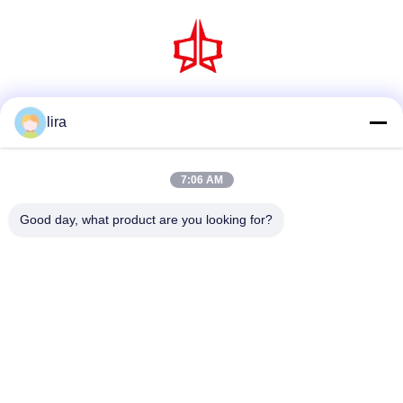
Truyền thông xã hội
lira
7:06 AM
Liên lạc nhanh
Good day, what product are you looking for?
Điện thoại
86-510-86385783
E-mail
sales@gabion.cn
Địa chỉ
Số 102, Yungu Road, Zhutang Town, thành phố Jiangyin,
tỉnh Giang Tô, Trung Quốc