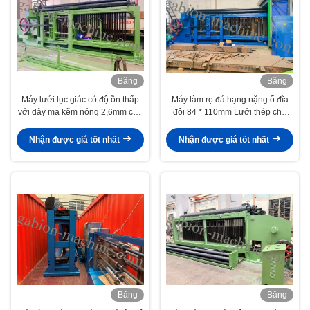
Băng
Băng
hình
hình
Máy lưới lục giác có độ ồn thấp
Máy làm rọ đá hạng nặng ổ đĩa
với dây mạ kẽm nóng 2,6mm cho
đôi 84 * 110mm Lưới thép cho
sườn đồi
đường
Nhận được giá tốt nhất
Nhận được giá tốt nhất
Băng
Băng
hình
hình