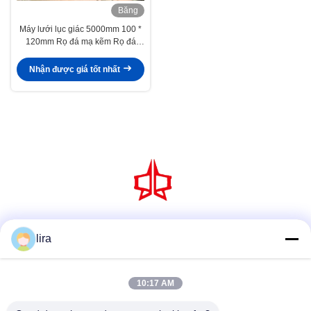
Băng
hình
Máy lưới lục giác 5000mm 100 *
120mm Rọ đá mạ kẽm Rọ đá
phòng thủ biển
Nhận được giá tốt nhất
Truyền thông xã hội
lira
10:17 AM
Liên lạc nhanh