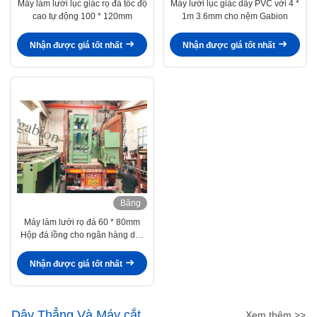
Máy làm lưới lục giác rọ đá tốc độ
Máy lưới lục giác dây PVC với 4 *
cao tự động 100 * 120mm
1m 3.6mm cho nệm Gabion
Nhận được giá tốt nhất
Nhận được giá tốt nhất
Băng
hình
Máy làm lưới rọ đá 60 * 80mm
Hộp đá lồng cho ngân hàng duy
trì
Nhận được giá tốt nhất
Dây Thẳng Và Máy cắt
Xem thêm >>