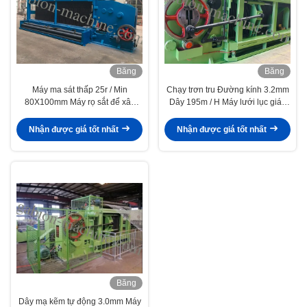
Băng
Băng
hình
hình
Máy ma sát thấp 25r / Min
Chạy trơn tru Đường kính 3.2mm
80X100mm Máy rọ sắt để xây
Dây 195m / H Máy lưới lục giác
dựng
Jali
Nhận được giá tốt nhất
Nhận được giá tốt nhất
Băng
hình
Dây mạ kẽm tự động 3.0mm Máy