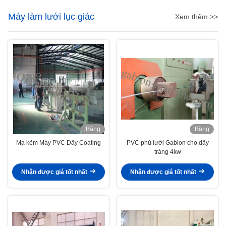
Máy làm lưới lục giác
Xem thêm >>
Băng
Băng
hình
hình
Mạ kẽm Máy PVC Dây Coating
PVC phủ lưới Gabion cho dây
tráng 4kw
Nhận được giá tốt nhất
Nhận được giá tốt nhất