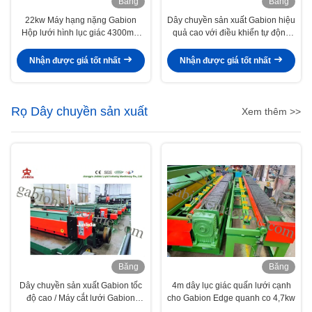
Băng
Băng
hình
hình
22kw Máy ​​hạng nặng Gabion
Dây chuyền sản xuất Gabion hiệu
Hộp lưới hình lục giác 4300mm
quả cao với điều khiển tự động
Chiều rộng lưới
Plc / áp suất thủy lực
Nhận được giá tốt nhất
Nhận được giá tốt nhất
Rọ Dây chuyền sản xuất
Xem thêm >>
Băng
Băng
hình
hình
Dây chuyền sản xuất Gabion tốc
4m dây lục giác quấn lưới cạnh
độ cao / Máy cắt lưới Gabion
cho Gabion Edge quanh co 4,7kw
7.5kw 6t