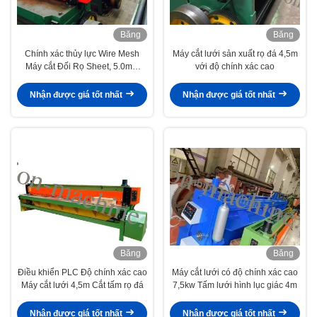
Băng
Băng
hình
hình
Chính xác thủy lực Wire Mesh
Máy cắt lưới sản xuất rọ đá 4,5m
Máy cắt Đối Rọ Sheet, 5.0mm
với độ chính xác cao
Đường kính Max
Nhận được giá tốt nhất
Nhận được giá tốt nhất
Băng
Băng
hình
hình
Điều khiển PLC Độ chính xác cao
Máy cắt lưới có độ chính xác cao
Máy cắt lưới 4,5m Cắt tấm rọ đá
7,5kw Tấm lưới hình lục giác 4m
Nhận được giá tốt nhất
Nhận được giá tốt nhất